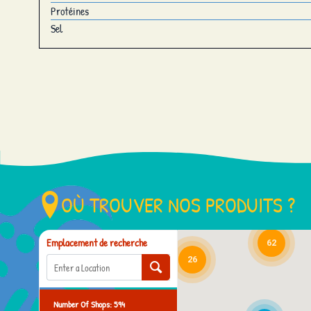
Protéines
Sel
5
8
OÙ TROUVER NOS PRODUITS ?
Emplacement de recherche
62
26
14
Number Of Shops
:
594