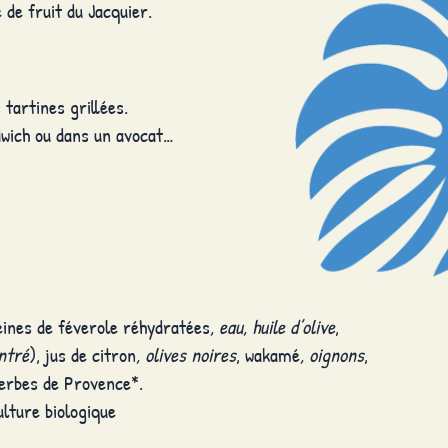
 de fruit du Jacquier.
 tartines grillées.
dwich ou dans un avocat…
éines de féverole réhydratées
, eau, huile d’olive
,
ntré
), jus de citron
, olives noires
, wakamé
, oignons
,
herbes de Provence*.
ulture biologique