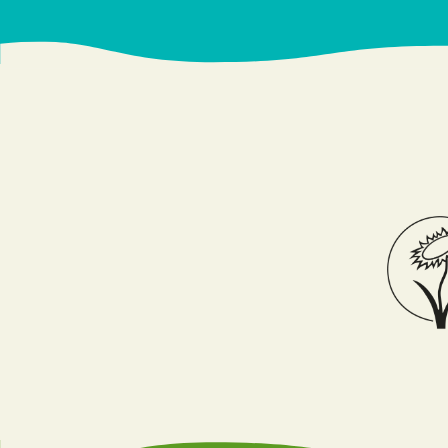
saisons
LUNEL, Occitanie,
34400
04 67 20 96 15
ALTERNATIVES
34 RUE
NATIONALE
Bergues, Hauts-
de-France, 59380
3 28 23 92 73
ANNAGRAM
188 RUE
NATIONALE
LE MANS, Pays-
de-Loire, 72100
02 43 40 93 19