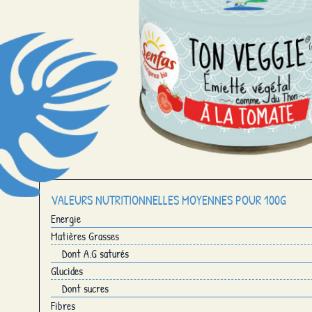
VALEURS NUTRITIONNELLES MOYENNES POUR 100G
Energie
Matières Grasses
Dont A.G saturés
Glucides
Dont sucres
Fibres