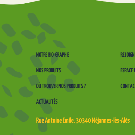
AQUARIUS
9 ROUTE D
ANNECY
PRINGY,
Auvergne-Rhône-
Alpes, 74370
04 50 27 22 84
NOTRE BIO-GRAPHIE
REJOIGN
NOS PRODUITS
ESPACE 
AQUARIUS
2 RUE PERRINE
OÙ TROUVER NOS PRODUITS ?
CONTAC
LA ROCHE SUR
FORON,
Auvergne-Rhône-
ACTUALITÉS
Alpes, 74800
04 50 25 98 18
Rue Antoine Emile, 30340 Méjannes-lès-Alès
AQUARIUS