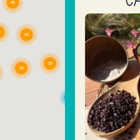
45
3
42
28
28
3