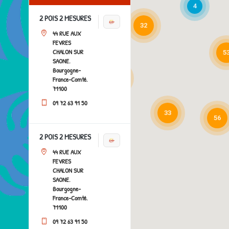
4
2 POIS 2 MESURES
32
44 RUE AUX
FEVRES
CHALON SUR
5
SAONE,
Bourgogne-
35
France-Comté,
71100
09 72 63 91 50
33
56
2 POIS 2 MESURES
44 RUE AUX
FEVRES
CHALON SUR
SAONE,
Bourgogne-
France-Comté,
71100
09 72 63 91 50