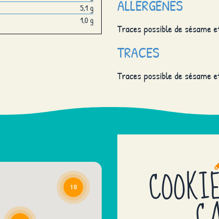
ALLERGÈNES
5,1 g
1,0 g
Traces possible de sésame et
TRACES
Traces possible de sésame et
9
18
COOKIE
18
CA