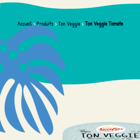
Accueil
>
Produits
>
Ton Veggie
>
Ton Veggie Tomate