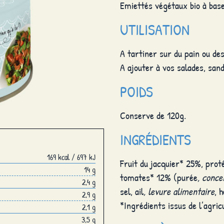
Emiettés végétaux bio à base
UTILISATION
A tartiner sur du pain ou des
A ajouter à vos salades, san
POIDS
Conserve de 120g.
INGRÉDIENTS
169 kcal / 697 kJ
Fruit du jacquier* 25%, prot
14 g
tomates* 12% (purée
, conce
2,4 g
sel, ail
, levure alimentaire
, 
2,9 g
*Ingrédients issus de l’agric
2,1 g
3,5 g