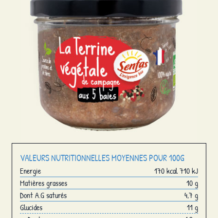
VALEURS NUTRITIONNELLES MOYENNES POUR 100G
Energie
170 kcal 710 kJ
Matières grasses
10 g
Dont A.G saturés
4,7 g
Glucides
11 g