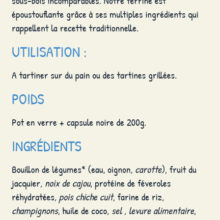
sous-bois incomparables. Notre terrine est
époustouflante grâce à ses multiples ingrédients qui
rappellent la recette traditionnelle.
UTILISATION :
A tartiner sur du pain ou des tartines grillées.
POIDS
Pot en verre + capsule noire de 200g.
INGRÉDIENTS
Bouillon de légumes* (eau, oignon
, carotte
), fruit du
jacquier
, noix de cajou
, protéine de féveroles
réhydratées
, pois chiche cuit
, farine de riz
,
champignons
, huile de coco
, sel , levure alimentaire
,