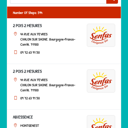
Number Of Shops
:
594
2 POIS 2 MESURES
44 RUE AUX FEVRES
CHALON SUR SAONE, Bourgogne-France-
Comté, 71100
09 72 63 91 50
2 POIS 2 MESURES
44 RUE AUX FEVRES
CHALON SUR SAONE, Bourgogne-France-
Comté, 71100
09 72 63 91 50
5
9
ABIESSENCE
18
MONTGENEST