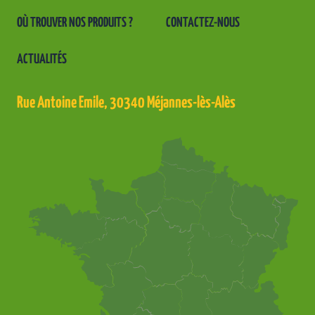
12 RUE DU MARCHE
OÙ TROUVER NOS PRODUITS ?
CONTACTEZ-NOUS
SAULIEU, Bourgogne-France-Comté, 21210
03 80 64 27 23
ACTUALITÉS
AU DRIVE EN POT
Rue Antoine Emile, 30340 Méjannes-lès-Alès
4 RUE JEAN LE ROND D ALEMBERT
Albi, Occitanie, 81000
6 87 23 18 72
AU FIL DES SAISONS
4 Bis pl Champ de Foire
CARHAIX, Bretagne, 29270
02 98 99 16 48
AU FIL DES SAISONS