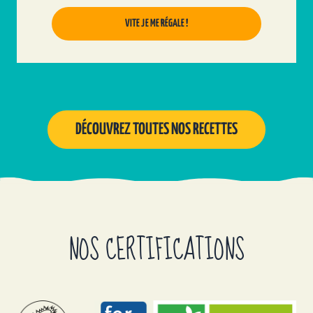
23 FAUBOURG CONSTANT
CRAPONNE SUR ARZON, Auvergne-Rhône-
VITE JE ME RÉGALE !
Alpes, 43500
04 71 01 24 87
ARBRE DE VIE
20, Grande Rue
DÉCOUVREZ TOUTES NOS RECETTES
DINAN, Bretagne, 22100
02 96 39 06 08
AU BIEN ETRE
Place du Marché
SAINT JEAN DU GARD, Occitanie, 30270
NOS CERTIFICATIONS
04 66 85 33 55
AU BONHEUR DU VRAC