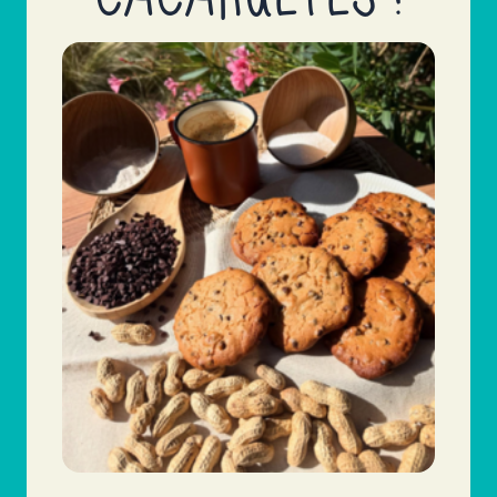
LA ROCHE SUR FORON, Auvergne-Rhône-Alpes,
74800
04 50 25 98 18
AQUARIUS
6 RUE DU 11EME BATAILLON DE CHASSEURS
ALPINS
ANNECY, Auvergne-Rhône-Alpes, 74000
04 50 57 56 17
AQUARIUS
10 RUE DE LA PAIX
ANNECY, Auvergne-Rhône-Alpes, 74000
04 80 94 50 40
ARBORESCENCE