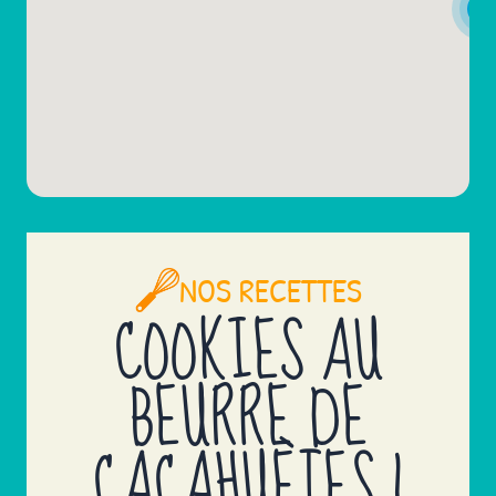
3
Bergues, Hauts-de-France, 59380
3 28 23 92 73
ANNAGRAM
188 RUE NATIONALE
LE MANS, Pays-de-Loire, 72100
02 43 40 93 19
NOS RECETTES
AQUARIUS
COOKIES AU
9 ROUTE D ANNECY
PRINGY, Auvergne-Rhône-Alpes, 74370
BEURRE DE
04 50 27 22 84
CACAHUÈTES !
AQUARIUS
2 RUE PERRINE